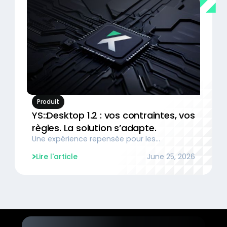
Produit
YS::Desktop 1.2 : vos contraintes, vos
règles. La solution s’adapte.
Une expérience repensée pour les
organisations les plus exigeantes, qui
Lire l'article
June 25, 2026
simplifie le quotidien de tous les utilisateurs.