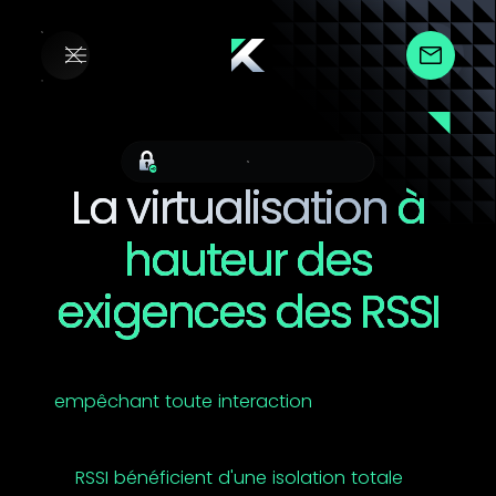
Virtualisation sécurisée
La virtualisation
à
hauteur des
exigences des RSSI
YS::Desktop remédie à deux faiblesses
architecturales des hyperviseurs traditionnels, en
empêchant toute interaction
non contrôlée
entre les VM, mais aussi entre une VM et l’hôte.
Avec 92% des performances natives préservées,
les
RSSI bénéficient d'une isolation totale
sans