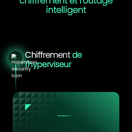
chiffrement et routage
intelligent
Au-delà de ces deux principaux atouts
architecturaux, YS::Desktop dispose de
fonctionnalités supplémentaires qui renforcent
l'isolation et optimisent la sécurité des données
sans dégrader les performances.
Chiffrement
de
l'hyperviseur
Sécuriser vos données. Sans
compromis sur les performances.
YS::Desktop chiffre les données dès qu'elles
quittent le CPU pour aller vers la RAM ou le