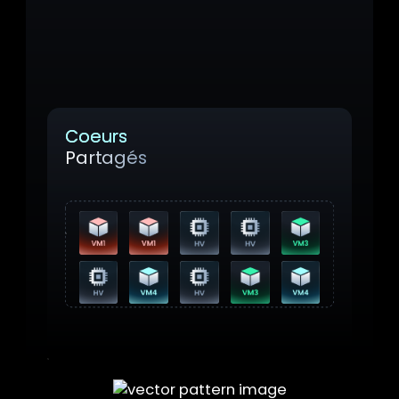
résiduelles du cache et du prédicteur de
branche. Cela crée les conditions propices
à l'évasion de VM (attaques inter-VM et
VM vers hyperviseur).
Coeurs
Partagés