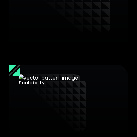
Aucune fluctuation de ressources
exploitable
Les allocations fixes éliminent les signaux
temporels et de cache sur lesquels s'appuient
les attaques par canaux latéraux. Pas de
réallocation dynamique, pas de signaux
exploitables.
Temps de réponse constants sur
toutes les VM
Moins de surcharge sur la gestion mémoire,
c’est plus de ressources disponibles pour vos
workloads. Peu importe ce qui tourne sur les
autres VM, vos performances restent stables.