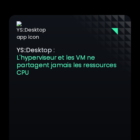
YS::Desktop :
L'hyperviseur et les VM ne
partagent jamais les ressources
CPU
La plateforme assigne les tâches de
l'hyperviseur et les workloads des VM à des
cœurs CPU physiquement séparés,
garantissant une isolation matérielle
dédiée. Des cœurs CPU exclusivement
dédiés à un seul processus ne nécessitent
pas de purges fréquentes, ce qui préserve
le temps de traitement. De plus,
l'hyperviseur peut traiter les requêtes