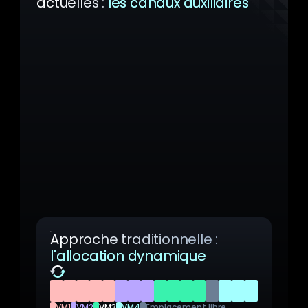
actuelles :
les canaux auxiliaires
Les principales plateformes de
virtualisation allouent dynamiquement les
ressources CPU et mémoire aux VM en
fonction de la demande en temps réel.
Cette technique est présentée comme un
gage d’efficacité. Cette allocation
dynamique génère une surcharge à
chaque réallocation, nuit à la prévisibilité
des performances et introduit des signaux
temporels que les attaquants pourraient
exploiter lors d’une attaque par canaux
latéraux, pour casser l’isolation des VM.
Approche traditionnelle :
l'allocation dynamique
Analyse
VM1
VM2
VM3
VM4
Emplacement libre