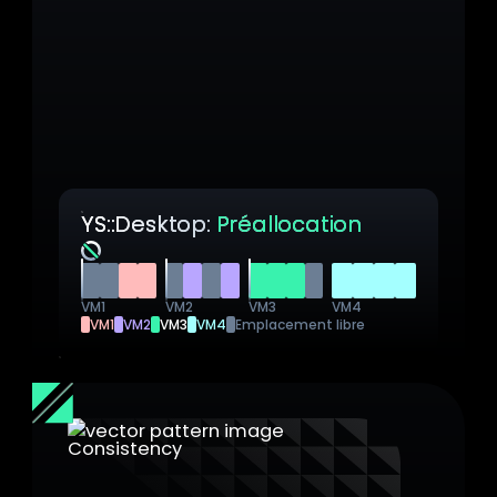
susceptible d’être exploitée. Ce choix
d’architecture offre à la fois une sécurité
renforcée et des gains de performance
mesurables grâce une gestion simplifiée
des ressources et une allocation mémoire
contiguë.
YS::Desktop:
Préallocation
Analyse impossible
VM1
VM2
VM3
VM4
VM1
VM2
VM3
VM4
Emplacement libre