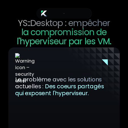
Cœurs CPU dédiés
YS::Desktop : empêcher
la compromission de
l'hyperviseur par les VM.
Le problème avec les solutions
actuelles :
Des coeurs partagés
qui exposent l'hyperviseur.
Les architectures de virtualisation
conventionnelles exécutent généralement
les processus de l'hyperviseur et des VM
sur des cœurs de CPU partagés, risquant
des fuites de données via les informations