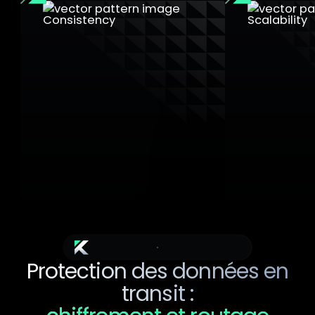
Isolation au niveau
Purge des 
matériel
VM
Cœurs de CPU avec des
Vidage comple
hiérarchies de cache isolées,
CPU, des cach
dédiés uniquement aux
internes entre
processus de l'hyperviseur ou
commutation
des VM. Aucune contamination
éliminant tou
croisée.
données résid
Avantages supplémentaires
Protection des données en
transit :