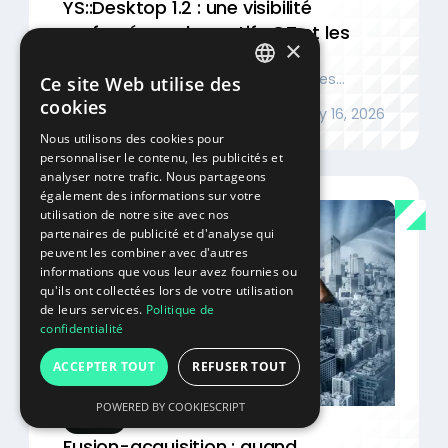
YS::Desktop 1.2 : une visibilité
renforcée sur les actifs OT et les
×
accès industriels
Visibilité renforcée et gestion fine des
Ce site Web utilise des
FRENCH
périphériques
cookies
Lire l'article
July 16, 2026
ENGLISH
Nous utilisons des cookies pour
personnaliser le contenu, les publicités et
analyser notre trafic. Nous partageons
également des informations sur votre
utilisation de notre site avec nos
partenaires de publicité et d'analyse qui
peuvent les combiner avec d'autres
informations que vous leur avez fournies ou
qu'ils ont collectées lors de votre utilisation
de leurs services.
Politique de
confidentialité
ACCEPTER TOUT
REFUSER TOUT
POWERED BY COOKIESCRIPT
Insight
Fusion-acquisition : quand